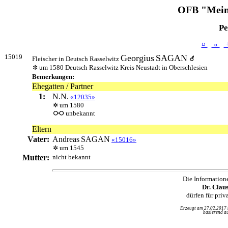
OFB "Mein
Pe
¤
«
15019
Georgius
SAGAN
Fleischer in Deutsch Rasselwitz
um 1580 Deutsch Rasselwitz Kreis Neustadt in Oberschlesien
Bemerkungen:
Ehegatten / Partner
1:
N.N.
«12035»
um 1580
unbekannt
Eltern
Vater:
Andreas
SAGAN
«15016»
um 1545
Mutter:
nicht bekannt
Die Information
Dr. Clau
dürfen für pri
Erzeugt am 27.02.2017
basierend au