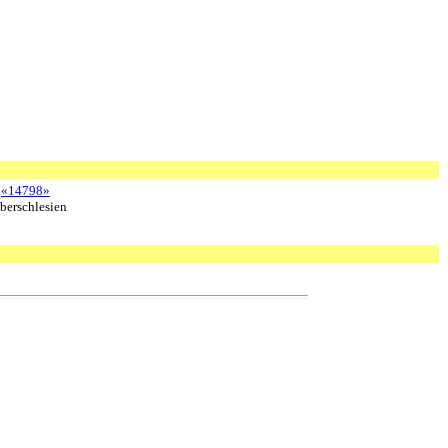
«14798»
berschlesien