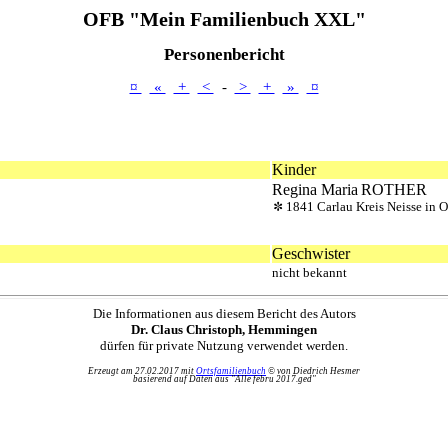
OFB "Mein Familienbuch XXL"
Personenbericht
¤
«
+
<
-
>
+
»
¤
Kinder
Regina Maria
ROTHER
1841 Carlau Kreis Neisse in O
Geschwister
nicht bekannt
Die Informationen aus diesem Bericht des Autors
Dr. Claus Christoph, Hemmingen
dürfen für private Nutzung verwendet werden.
Erzeugt am 27.02.2017 mit
Ortsfamilienbuch
© von Diedrich Hesmer
basierend auf Daten aus "Alle febru 2017.ged"