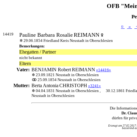
OFB "Mein
Pe
¤
«
14419
Pauline Barbara Rosalie
REIMANN
29.06.1854 Friedland Kreis Neustadt in Oberschlesien
Bemerkungen:
Ehegatten / Partner
nicht bekannt
Eltern
Vater:
BENJAMIN Robert
REIMANN
«14416»
23.09.1821 Neustadt in Oberschlesien
25.09.1854 Neustadt in Oberschlesien
Mutter:
Berta Antonia
CHRISTOPH
«3241»
04.04.1831 Neustadt in Oberschlesien ,
30.12.1861 Friedl
Neustadt in Oberschlesien
Die Information
Dr. Clau
dürfen für pri
Erzeugt am 27.02.2017
basierend au