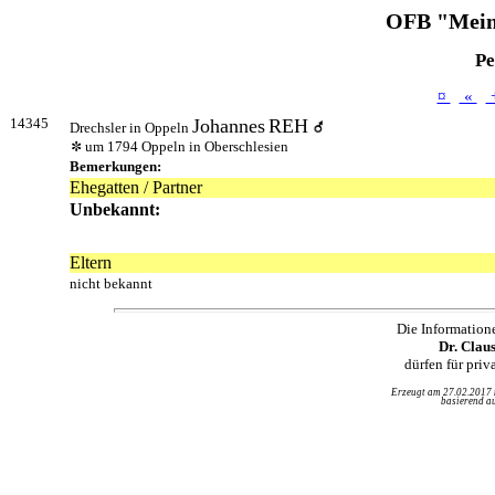
OFB "Mein
Pe
¤
«
14345
Johannes
REH
Drechsler in Oppeln
um 1794 Oppeln in Oberschlesien
Bemerkungen:
Ehegatten / Partner
Unbekannt:
Eltern
nicht bekannt
Die Information
Dr. Clau
dürfen für pri
Erzeugt am 27.02.2017
basierend au