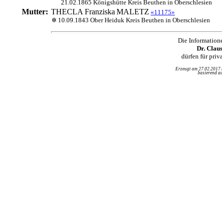
21.02.1865 Königshütte Kreis Beuthen in Oberschlesien
Mutter:
THECLA Franziska
MALETZ
«11175»
10.09.1843 Ober Heiduk Kreis Beuthen in Oberschlesien
Die Information
Dr. Clau
dürfen für pri
Erzeugt am 27.02.2017
basierend au