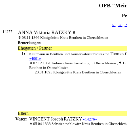
OFB "Mein
Pe
¤
«
14277
ANNA Viktoria
RATZKY
08.11.1866 Königshütte Kreis Beuthen in Oberschlesien
Bemerkungen:
Ehegatten / Partner
1:
Thomas
Kaufmann in Beuthen und Konservatoriumsdirektor
«4001»
07.12.1861 Kuhnau Kreis Kreuzburg in Oberschlesien ,
15
Beuthen in Oberschlesien
23.01.1895 Königshütte Kreis Beuthen in Oberschlesien
Eltern
Vater:
VINCENT Joseph
RATZKY
«14276»
05.04.1838 Schwientochlowitz Kreis Beuthen in Oberschlesi