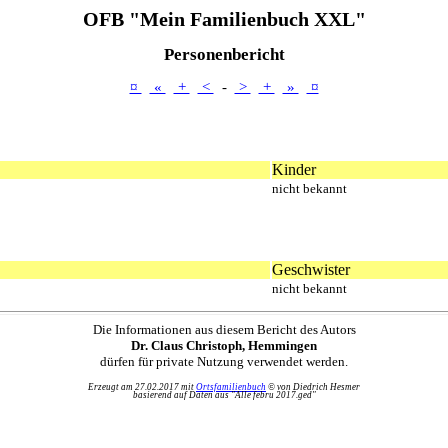
OFB "Mein Familienbuch XXL"
Personenbericht
¤
«
+
<
-
>
+
»
¤
Kinder
nicht bekannt
Geschwister
nicht bekannt
Die Informationen aus diesem Bericht des Autors
Dr. Claus Christoph, Hemmingen
dürfen für private Nutzung verwendet werden.
Erzeugt am 27.02.2017 mit
Ortsfamilienbuch
© von Diedrich Hesmer
basierend auf Daten aus "Alle febru 2017.ged"