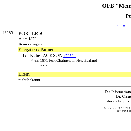
OFB "Mein
Pe
¤
«
13985
PORTER
um 1870
Bemerkungen:
Ehegatten / Partner
1:
Katie
JACKSON
«7959»
um 1871 Port Chalmers in New Zealand
unbekannt
Eltern
nicht bekannt
Die Information
Dr. Clau
dürfen für pri
Erzeugt am 27.02.2017
basierend au