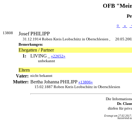
OFB "Mein
Pe
¤
«
13808
Josef
PHILIPP
31.12.1914 Roben Kreis Leobschütz in Oberschlesien ,
20.05.200
Bemerkungen:
Ehegatten / Partner
1:
LIVING
_
«22652»
unbekannt
Eltern
Vater:
nicht bekannt
Mutter:
Bertha Johanna
PHILIPP
«13806»
15.02.1887 Roben Kreis Leobschütz in Oberschlesien
Die Information
Dr. Clau
dürfen für pri
Erzeugt am 27.02.2017
basierend au