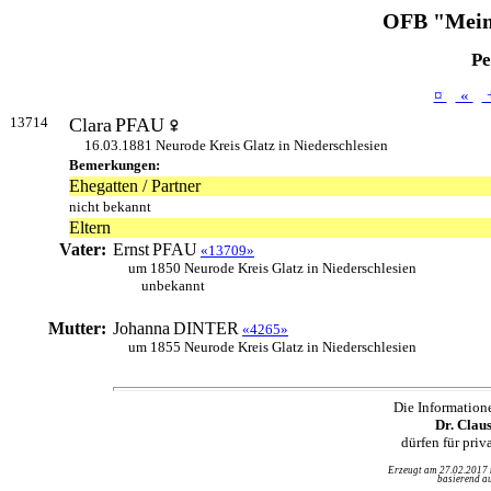
OFB "Mein
Pe
¤
«
13714
Clara
PFAU
16.03.1881 Neurode Kreis Glatz in Niederschlesien
Bemerkungen:
Ehegatten / Partner
nicht bekannt
Eltern
Vater:
Ernst
PFAU
«13709»
um 1850 Neurode Kreis Glatz in Niederschlesien
unbekannt
Mutter:
Johanna
DINTER
«4265»
um 1855 Neurode Kreis Glatz in Niederschlesien
Die Information
Dr. Clau
dürfen für pri
Erzeugt am 27.02.2017
basierend au