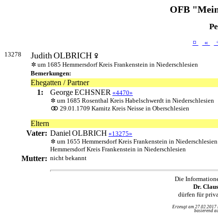
OFB "Mein
Pe
¤
«
13278
Judith
OLBRICH
um 1685 Hemmersdorf Kreis Frankenstein in Niederschlesien
Bemerkungen:
Ehegatten / Partner
1:
George
ECHSNER
«4470»
um 1685 Rosenthal Kreis Habelschwerdt in Niederschlesien
29.01.1709 Kamitz Kreis Neisse in Oberschlesien
Eltern
Vater:
Daniel
OLBRICH
«13275»
um 1655 Hemmersdorf Kreis Frankenstein in Niederschlesien
Hemmersdorf Kreis Frankenstein in Niederschlesien
Mutter:
nicht bekannt
Die Information
Dr. Clau
dürfen für pri
Erzeugt am 27.02.2017
basierend au