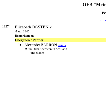
OFB "Mein
Pe
¤
«
13274
Elizabeth
OGSTEN
um 1845
Bemerkungen:
Ehegatten / Partner
1:
Alexander
BARRON
«645»
um 1840 Aberdeen in Scotland
unbekannt