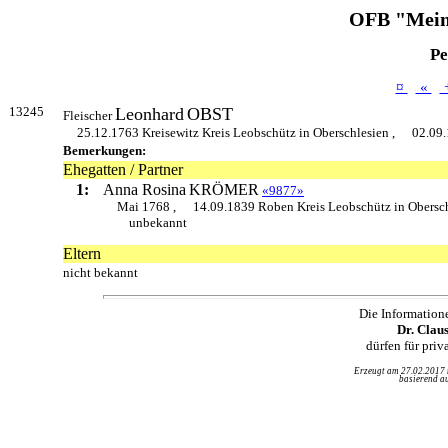
OFB "Mein
Pe
¤
«
13245
Leonhard
OBST
Fleischer
25.12.1763 Kreisewitz Kreis Leobschütz in Oberschlesien ,
02.09.
Bemerkungen:
Ehegatten / Partner
1:
Anna Rosina
KRÖMER
«9877»
Mai 1768 ,
14.09.1839 Roben Kreis Leobschütz in Obersc
unbekannt
Eltern
nicht bekannt
Die Information
Dr. Clau
dürfen für pri
Erzeugt am 27.02.2017
basierend au