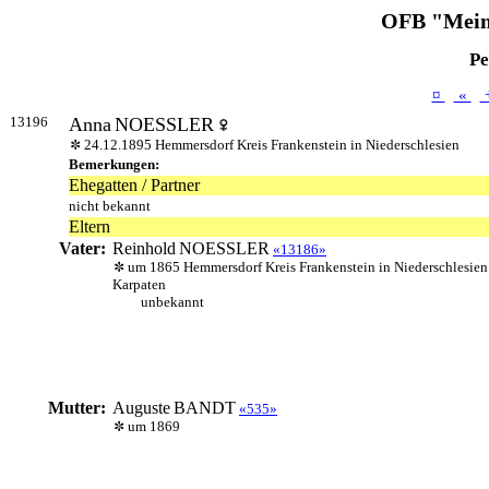
OFB "Mein
Pe
¤
«
13196
Anna
NOESSLER
24.12.1895 Hemmersdorf Kreis Frankenstein in Niederschlesien
Bemerkungen:
Ehegatten / Partner
nicht bekannt
Eltern
Vater:
Reinhold
NOESSLER
«13186»
um 1865 Hemmersdorf Kreis Frankenstein in Niederschlesien
Karpaten
unbekannt
Mutter:
Auguste
BANDT
«535»
um 1869