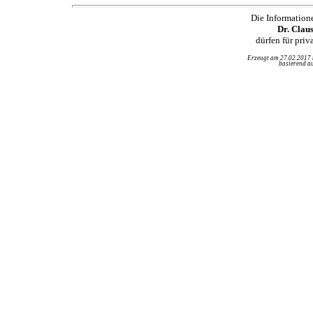
Die Information
Dr. Clau
dürfen für pri
Erzeugt am 27.02.2017
basierend au