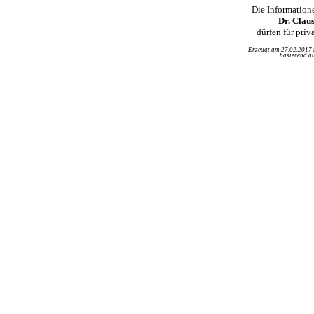
Die Information
Dr. Clau
dürfen für pri
Erzeugt am 27.02.2017
basierend au