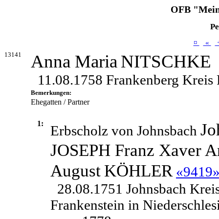
OFB "Mein
Pe
¤
«
13141
Anna Maria
NITSCHKE
11.08.1758 Frankenberg Kreis F
Bemerkungen:
Ehegatten / Partner
1:
Jo
Erbscholz von Johnsbach
JOSEPH Franz Xaver A
August
KÖHLER
«9419
28.08.1751 Johnsbach Krei
Frankenstein in Niederschles