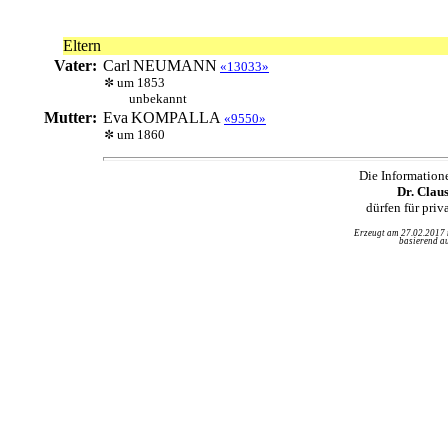
Eltern
Vater:
Carl
NEUMANN
«13033»
um 1853
unbekannt
Mutter:
Eva
KOMPALLA
«9550»
um 1860
Die Information
Dr. Clau
dürfen für pri
Erzeugt am 27.02.2017
basierend au