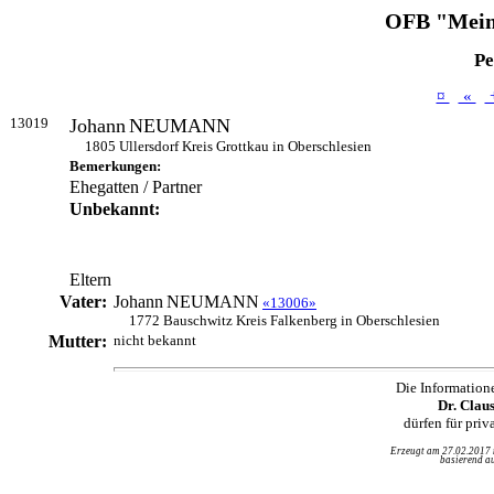
OFB "Mein
Pe
¤
«
13019
Johann
NEUMANN
1805 Ullersdorf Kreis Grottkau in Oberschlesien
Bemerkungen:
Ehegatten / Partner
Unbekannt:
Eltern
Vater:
Johann
NEUMANN
«13006»
1772 Bauschwitz Kreis Falkenberg in Oberschlesien
Mutter:
nicht bekannt
Die Information
Dr. Clau
dürfen für pri
Erzeugt am 27.02.2017
basierend au