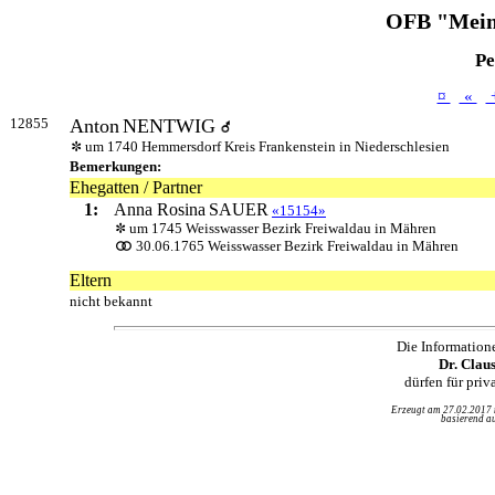
OFB "Mein
Pe
¤
«
12855
Anton
NENTWIG
um 1740 Hemmersdorf Kreis Frankenstein in Niederschlesien
Bemerkungen:
Ehegatten / Partner
1:
Anna Rosina
SAUER
«15154»
um 1745 Weisswasser Bezirk Freiwaldau in Mähren
30.06.1765 Weisswasser Bezirk Freiwaldau in Mähren
Eltern
nicht bekannt
Die Information
Dr. Clau
dürfen für pri
Erzeugt am 27.02.2017
basierend au