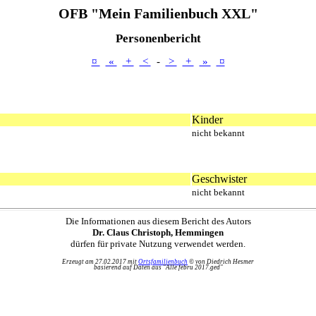
OFB "Mein Familienbuch XXL"
Personenbericht
¤
«
+
<
-
>
+
»
¤
Kinder
nicht bekannt
Geschwister
nicht bekannt
Die Informationen aus diesem Bericht des Autors
Dr. Claus Christoph, Hemmingen
dürfen für private Nutzung verwendet werden.
Erzeugt am 27.02.2017 mit
Ortsfamilienbuch
© von Diedrich Hesmer
basierend auf Daten aus "Alle febru 2017.ged"