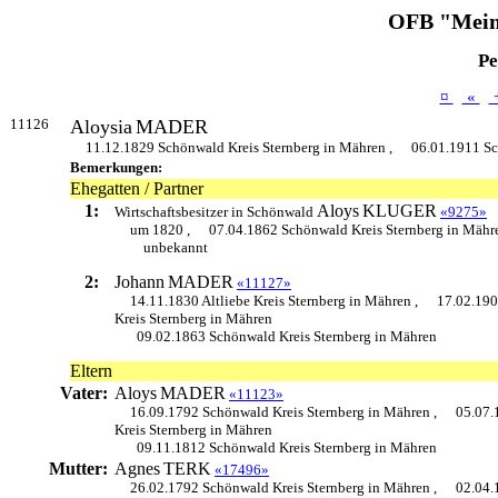
OFB "Mein
Pe
¤
«
11126
Aloysia
MADER
11.12.1829 Schönwald Kreis Sternberg in Mähren ,
06.01.1911 Sc
Bemerkungen:
Ehegatten / Partner
1:
Aloys
KLUGER
Wirtschaftsbesitzer in Schönwald
«9275»
um 1820 ,
07.04.1862 Schönwald Kreis Sternberg in Mähr
unbekannt
2:
Johann
MADER
«11127»
14.11.1830 Altliebe Kreis Sternberg in Mähren ,
17.02.19
Kreis Sternberg in Mähren
09.02.1863 Schönwald Kreis Sternberg in Mähren
Eltern
Vater:
Aloys
MADER
«11123»
16.09.1792 Schönwald Kreis Sternberg in Mähren ,
05.07.
Kreis Sternberg in Mähren
09.11.1812 Schönwald Kreis Sternberg in Mähren
Mutter:
Agnes
TERK
«17496»
26.02.1792 Schönwald Kreis Sternberg in Mähren ,
02.04.