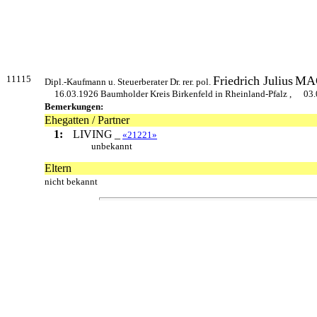
11115
Friedrich Julius
MA
Dipl.-Kaufmann u. Steuerberater Dr. rer. pol.
16.03.1926 Baumholder Kreis Birkenfeld in Rheinland-Pfalz ,
03.
Bemerkungen:
Ehegatten / Partner
1:
LIVING
_
«21221»
unbekannt
Eltern
nicht bekannt