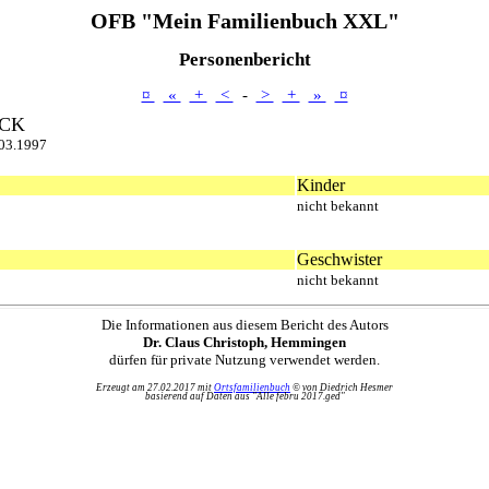
OFB "Mein Familienbuch XXL"
Personenbericht
¤
«
+
<
-
>
+
»
¤
CK
03.1997
Kinder
nicht bekannt
Geschwister
nicht bekannt
Die Informationen aus diesem Bericht des Autors
Dr. Claus Christoph, Hemmingen
dürfen für private Nutzung verwendet werden.
Erzeugt am 27.02.2017 mit
Ortsfamilienbuch
© von Diedrich Hesmer
basierend auf Daten aus "Alle febru 2017.ged"