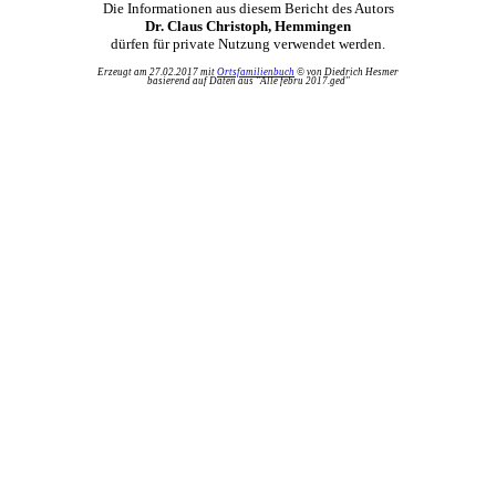
Die Informationen aus diesem Bericht des Autors
Dr. Claus Christoph, Hemmingen
dürfen für private Nutzung verwendet werden.
Erzeugt am 27.02.2017 mit
Ortsfamilienbuch
© von Diedrich Hesmer
basierend auf Daten aus "Alle febru 2017.ged"