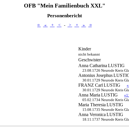
OFB "Mein Familienbuch XXL"
Personenbericht
¤
«
+
<
-
>
+
»
¤
Kinder
nicht bekannt
Geschwister
Anna Catharina
LUSTIG
23.08.1726 Neurode Kreis Gla
Antonius Josephus
LUSTI
30.01.1729 Neurode Kreis Gla
FRANZ Carl
LUSTIG
«
30.01.1729 Neurode Kreis Gla
Anna Maria
LUSTIG
«1
05.02.1734 Neurode Kreis Gla
Maria Theresia
LUSTIG
15.08.1735 Neurode Kreis Gla
Anna Veronica
LUSTIG
18.11.1737 Neurode Kreis Gla