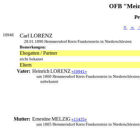
OFB "Mein
Pe
¤
«
10946
Carl
LORENZ
28.01.1890 Hemmersdorf Kreis Frankenstein in Niederschlesien
Bemerkungen:
Ehegatten / Partner
nicht bekannt
Eltern
Vater:
Heinrich
LORENZ
«10941»
um 1860 Hemmersdorf Kreis Frankenstein in Niederschlesien
unbekannt
Mutter:
Ernestine
MELZIG
«11435»
um 1865 Hemmersdorf Kreis Frankenstein in Niederschlesien