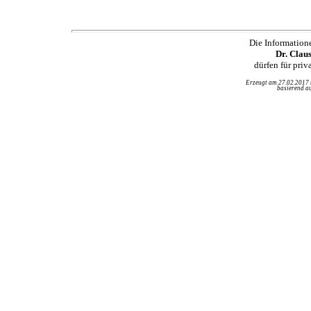
Die Information
Dr. Clau
dürfen für pri
Erzeugt am 27.02.2017
basierend au