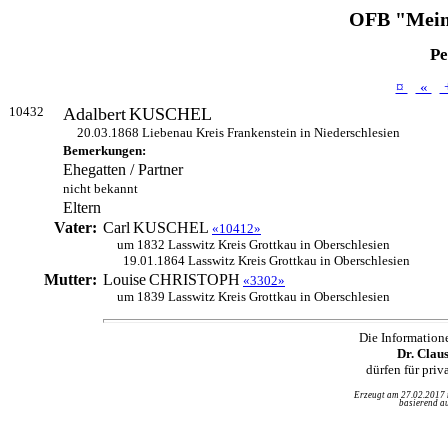
OFB "Mein
Pe
¤
«
10432
Adalbert
KUSCHEL
20.03.1868 Liebenau Kreis Frankenstein in Niederschlesien
Bemerkungen:
Ehegatten / Partner
nicht bekannt
Eltern
Vater:
Carl
KUSCHEL
«10412»
um 1832 Lasswitz Kreis Grottkau in Oberschlesien
19.01.1864 Lasswitz Kreis Grottkau in Oberschlesien
Mutter:
Louise
CHRISTOPH
«3302»
um 1839 Lasswitz Kreis Grottkau in Oberschlesien
Die Information
Dr. Clau
dürfen für pri
Erzeugt am 27.02.2017
basierend au