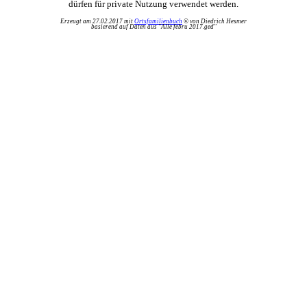
dürfen für private Nutzung verwendet werden.
Erzeugt am 27.02.2017 mit
Ortsfamilienbuch
© von Diedrich Hesmer
basierend auf Daten aus "Alle febru 2017.ged"