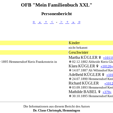
OFB "Mein Familienbuch XXL"
Personenbericht
¤
«
+
<
-
>
+
»
¤
Kinder
nicht bekannt
Geschwister
Martha
KÜGLER
«1011
r 1895 Hemmersdorf Kreis Frankenstein in
02.12.1882 Altheide Kreis Gla
Klara
KÜGLER
«10120»
14.07.1887 Alt Wilmsdorf Krei
Adelheid
KÜGLER
«10
24.07.1890 Hemmersdorf Kreis
Richard
KÜGLER
«101
03.09.1893 Hemmersdorf Kreis
Mathilde
BABEL
«379»
30.10.1895 Hemmersdorf Kreis
Die Informationen aus diesem Bericht des Autors
Dr. Claus Christoph, Hemmingen