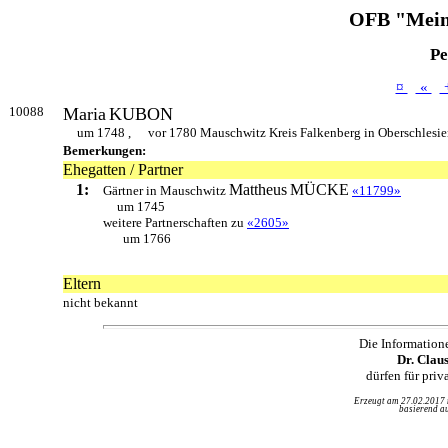
OFB "Mein
Pe
¤
«
10088
Maria
KUBON
um 1748 ,
vor 1780 Mauschwitz Kreis Falkenberg in Oberschlesi
Bemerkungen:
Ehegatten / Partner
1:
Mattheus
MÜCKE
Gärtner in Mauschwitz
«11799»
um 1745
weitere Partnerschaften zu
«2605»
um 1766
Eltern
nicht bekannt
Die Information
Dr. Clau
dürfen für pri
Erzeugt am 27.02.2017
basierend au