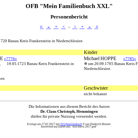
OFB "Mein Familienbuch XXL"
Personenbericht
¤
«
+
<
-
>
+
»
¤
1720 Banau Kreis Frankenstein in Niederschlesien
Kinder
E
Michael
HOPPE
«7776»
«7785»
,
19.05.1723 Banau Kreis Frankenstein in
um 20.09.1705 Banau Kreis Fr
Niederschlesien
ien
Geschwister
nicht bekannt
Die Informationen aus diesem Bericht des Autors
Dr. Claus Christoph, Hemmingen
dürfen für private Nutzung verwendet werden.
Erzeugt am 27.02.2017 mit
Ortsfamilienbuch
© von Diedrich Hesmer
basierend auf Daten aus "Alle febru 2017.ged"