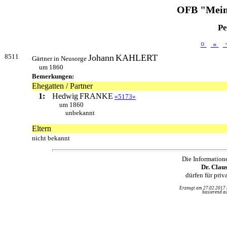
OFB "Mein
Pe
¤
«
8511
Johann
KAHLERT
Gärtner in Neusorge
um 1860
Bemerkungen:
Ehegatten / Partner
1:
Hedwig
FRANKE
«5173»
um 1860
unbekannt
Eltern
nicht bekannt
Die Information
Dr. Clau
dürfen für pri
Erzeugt am 27.02.2017
basierend au