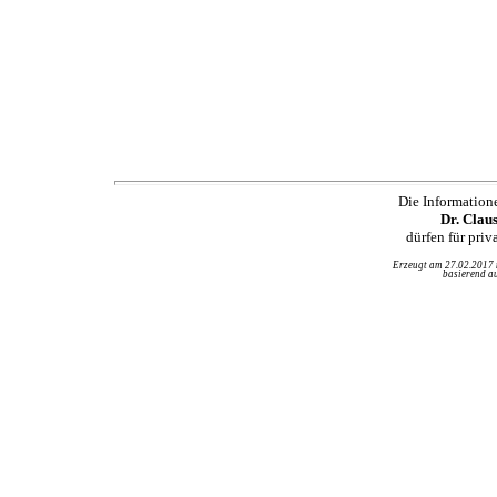
Die Information
Dr. Clau
dürfen für pri
Erzeugt am 27.02.2017
basierend au