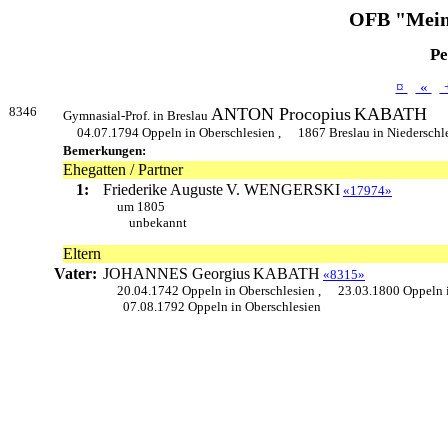
OFB "Mein
Pe
¤
«
8346
ANTON Procopius
KABATH
Gymnasial-Prof. in Breslau
04.07.1794 Oppeln in Oberschlesien ,
1867 Breslau in Niederschl
Bemerkungen:
Ehegatten / Partner
1:
Friederike Auguste
V. WENGERSKI
«17974»
um 1805
unbekannt
Eltern
Vater:
JOHANNES Georgius
KABATH
«8315»
20.04.1742 Oppeln in Oberschlesien ,
23.03.1800 Oppeln 
07.08.1792 Oppeln in Oberschlesien