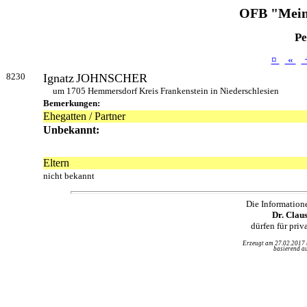
OFB "Mein
Pe
¤
«
8230
Ignatz
JOHNSCHER
um 1705 Hemmersdorf Kreis Frankenstein in Niederschlesien
Bemerkungen:
Ehegatten / Partner
Unbekannt:
Eltern
nicht bekannt
Die Information
Dr. Clau
dürfen für pri
Erzeugt am 27.02.2017
basierend au