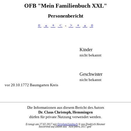
OFB "Mein Familienbuch XXL"
Personenbericht
¤
«
+
<
-
>
+
»
¤
Kinder
nicht bekannt
Geschwister
nicht bekannt
,
vor 20.10.1772 Baumgarten Kreis
Die Informationen aus diesem Bericht des Autors
Dr. Claus Christoph, Hemmingen
dürfen für private Nutzung verwendet werden.
Erzeugt am 27.02.2017 mit
Ortsfamilienbuch
© von Diedrich Hesmer
basierend auf Daten aus "Alle febru 2017.ged"