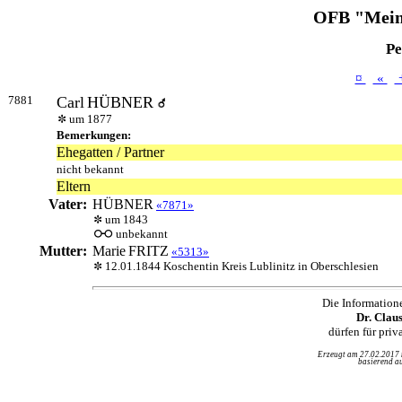
OFB "Mein
Pe
¤
«
7881
Carl
HÜBNER
um 1877
Bemerkungen:
Ehegatten / Partner
nicht bekannt
Eltern
Vater:
HÜBNER
«7871»
um 1843
unbekannt
Mutter:
Marie
FRITZ
«5313»
12.01.1844 Koschentin Kreis Lublinitz in Oberschlesien
Die Information
Dr. Clau
dürfen für pri
Erzeugt am 27.02.2017
basierend au