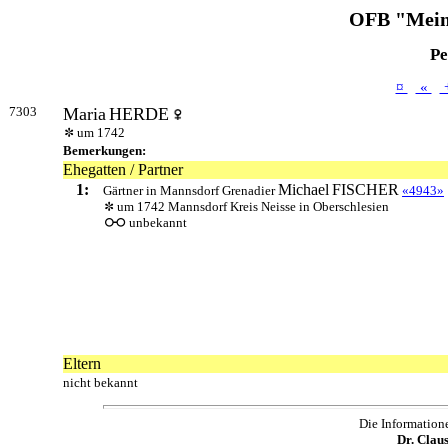
OFB "Mein
Pe
¤
«
7303
Maria
HERDE
um 1742
Bemerkungen:
Ehegatten / Partner
1:
Michael
FISCHER
Gärtner in Mannsdorf Grenadier
«4943»
um 1742 Mannsdorf Kreis Neisse in Oberschlesien
unbekannt
Eltern
nicht bekannt
Die Information
Dr. Clau