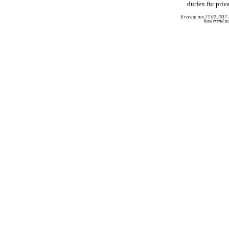
dürfen für pri
Erzeugt am 27.02.2017
basierend au