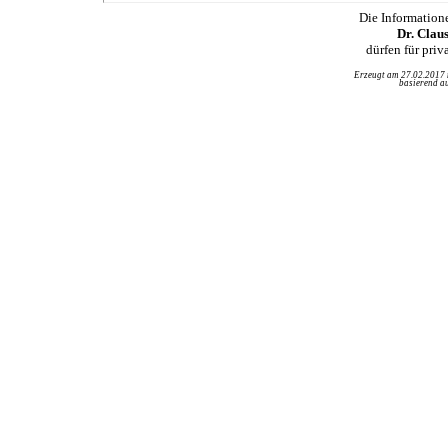
Die Information
Dr. Clau
dürfen für pri
Erzeugt am 27.02.2017
basierend au