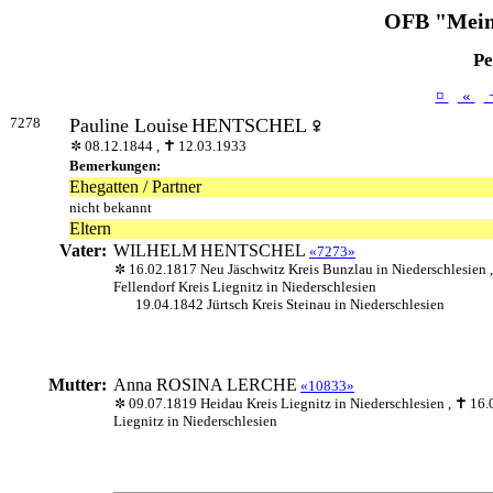
OFB "Mein
Pe
¤
«
7278
Pauline Louise
HENTSCHEL
08.12.1844 ,
12.03.1933
Bemerkungen:
Ehegatten / Partner
nicht bekannt
Eltern
Vater:
WILHELM
HENTSCHEL
«7273»
16.02.1817 Neu Jäschwitz Kreis Bunzlau in Niederschlesien 
Fellendorf Kreis Liegnitz in Niederschlesien
19.04.1842 Jürtsch Kreis Steinau in Niederschlesien
Mutter:
Anna ROSINA
LERCHE
«10833»
09.07.1819 Heidau Kreis Liegnitz in Niederschlesien ,
16.
Liegnitz in Niederschlesien