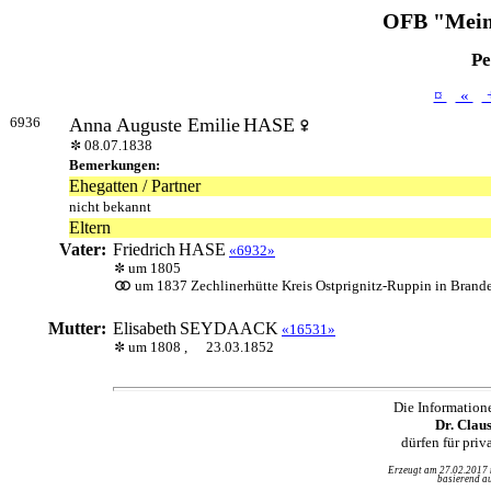
OFB "Mein
Pe
¤
«
6936
Anna Auguste Emilie
HASE
08.07.1838
Bemerkungen:
Ehegatten / Partner
nicht bekannt
Eltern
Vater:
Friedrich
HASE
«6932»
um 1805
um 1837 Zechlinerhütte Kreis Ostprignitz-Ruppin in Brand
Mutter:
Elisabeth
SEYDAACK
«16531»
um 1808 ,
23.03.1852
Die Information
Dr. Clau
dürfen für pri
Erzeugt am 27.02.2017
basierend au