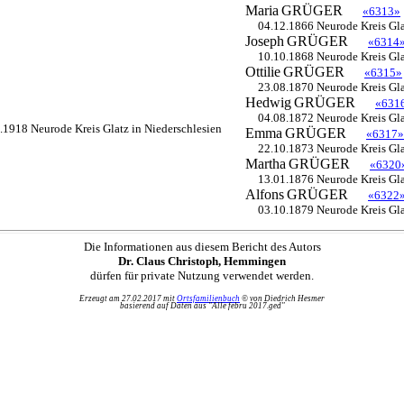
Maria
GRÜGER
«6313»
04.12.1866 Neurode Kreis Gla
Joseph
GRÜGER
«6314
10.10.1868 Neurode Kreis Gla
Ottilie
GRÜGER
«6315»
23.08.1870 Neurode Kreis Gla
Hedwig
GRÜGER
«631
04.08.1872 Neurode Kreis Gla
.1918 Neurode Kreis Glatz in Niederschlesien
Emma
GRÜGER
«6317»
22.10.1873 Neurode Kreis Gla
Martha
GRÜGER
«6320
13.01.1876 Neurode Kreis Gla
Alfons
GRÜGER
«6322
03.10.1879 Neurode Kreis Gla
Die Informationen aus diesem Bericht des Autors
Dr. Claus Christoph, Hemmingen
dürfen für private Nutzung verwendet werden.
Erzeugt am 27.02.2017 mit
Ortsfamilienbuch
© von Diedrich Hesmer
basierend auf Daten aus "Alle febru 2017.ged"