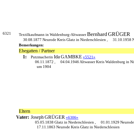
6321
Bernhard
GRÜGER
Textilkaufmann in Waldenburg-Altwasser
30.08.1877 Neurode Kreis Glatz in Niederschlesien ,
31.10.1958 N
Bemerkungen:
Ehegatten / Partner
1:
Ida
GAMBKE
Putzmacherin
«5521»
06.11.1872 ,
04.04.1946 Altwasser Kreis Waldenburg in Ni
um 1904
Eltern
Vater:
Joseph
GRÜGER
«6306»
05.05.1838 Glatz in Niederschlesien ,
01.01.1929 Neurode 
17.11.1863 Neurode Kreis Glatz in Niederschlesien