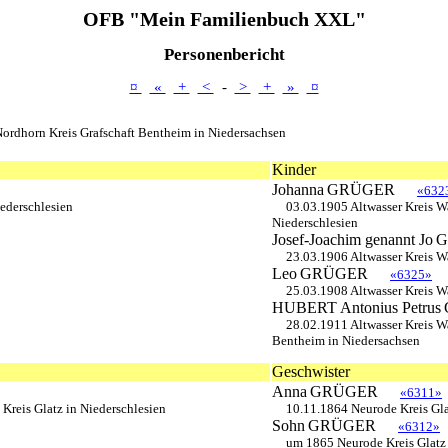
OFB "Mein Familienbuch XXL"
Personenbericht
¤
«
+
<
-
>
+
»
¤
ordhorn Kreis Grafschaft Bentheim in Niedersachsen
Kinder
Johanna
GRÜGER
«632
ederschlesien
03.03.1905 Altwasser Kreis W
Niederschlesien
Josef-Joachim genannt Jo
G
23.03.1906 Altwasser Kreis W
Leo
GRÜGER
«6325»
25.03.1908 Altwasser Kreis W
HUBERT Antonius Petrus
28.02.1911 Altwasser Kreis W
Bentheim in Niedersachsen
Geschwister
Anna
GRÜGER
«6311»
Kreis Glatz in Niederschlesien
10.11.1864 Neurode Kreis Gla
Sohn
GRÜGER
«6312»
um 1865 Neurode Kreis Glatz 