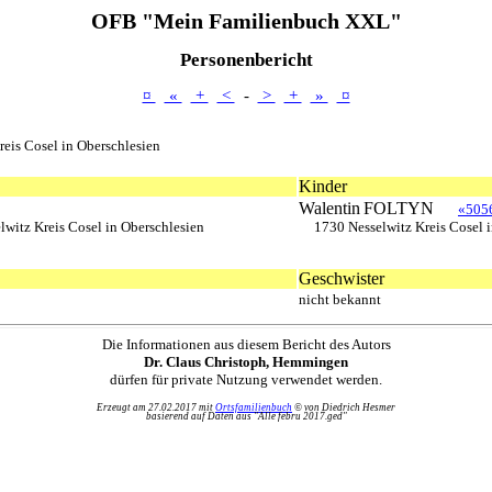
OFB "Mein Familienbuch XXL"
Personenbericht
¤
«
+
<
-
>
+
»
¤
reis Cosel in Oberschlesien
Kinder
Walentin
FOLTYN
«505
lwitz Kreis Cosel in Oberschlesien
1730 Nesselwitz Kreis Cosel i
Geschwister
nicht bekannt
Die Informationen aus diesem Bericht des Autors
Dr. Claus Christoph, Hemmingen
dürfen für private Nutzung verwendet werden.
Erzeugt am 27.02.2017 mit
Ortsfamilienbuch
© von Diedrich Hesmer
basierend auf Daten aus "Alle febru 2017.ged"