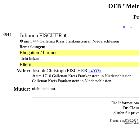
OFB "Mein
Pe
¤
«
4944
Julianna
FISCHER
um 1744 Gallenau Kreis Frankenstein in Niederschlesien
Bemerkungen:
Ehegatten / Partner
nicht bekannt
Eltern
Vater:
Joseph Christoph
FISCHER
«4933»
um 1710 Gallenau Kreis Frankenstein in Niederschlesien ,
Gallenau Kreis Frankenstein in Niederschlesien
Mutter:
nicht bekannt
Die Information
Dr. Clau
dürfen für pri
Erzeugt am 27.02.2017
basierend au