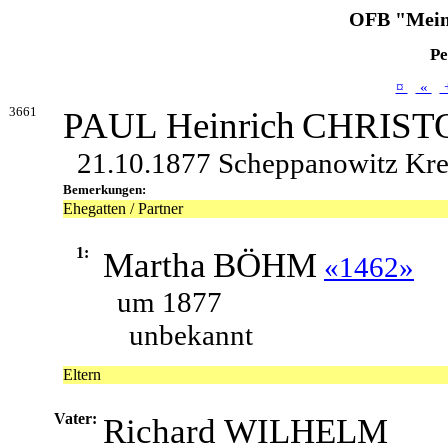
OFB "Mein
Pe
¤
«
3661
PAUL Heinrich
CHRIST
21.10.1877 Scheppanowitz Krei
Bemerkungen:
Ehegatten / Partner
1:
Martha
BÖHM
«1462»
um 1877
unbekannt
Eltern
Vater:
Richard WILHELM