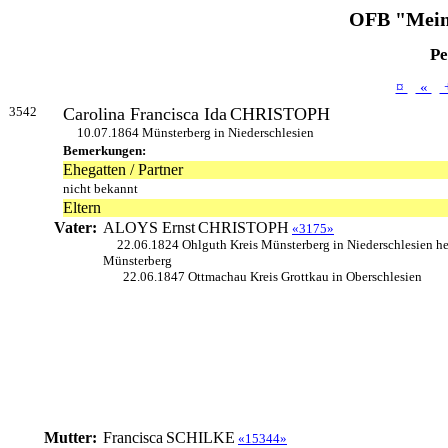
OFB "Mein
Pe
¤
«
3542
Carolina Francisca Ida
CHRISTOPH
10.07.1864 Münsterberg in Niederschlesien
Bemerkungen:
Ehegatten / Partner
nicht bekannt
Eltern
Vater:
ALOYS Ernst
CHRISTOPH
«3175»
22.06.1824 Ohlguth Kreis Münsterberg in Niederschlesien h
Münsterberg
22.06.1847 Ottmachau Kreis Grottkau in Oberschlesien
Mutter:
Francisca
SCHILKE
«15344»