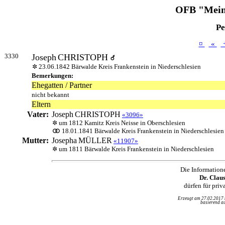
OFB "Mein
Pe
¤
«
3330
Joseph
CHRISTOPH
23.06.1842 Bärwalde Kreis Frankenstein in Niederschlesien
Bemerkungen:
Ehegatten / Partner
nicht bekannt
Eltern
Vater:
Joseph
CHRISTOPH
«3096»
um 1812 Kamitz Kreis Neisse in Oberschlesien
18.01.1841 Bärwalde Kreis Frankenstein in Niederschlesien
Mutter:
Josepha
MÜLLER
«11907»
um 1811 Bärwalde Kreis Frankenstein in Niederschlesien
Die Information
Dr. Clau
dürfen für pri
Erzeugt am 27.02.2017
basierend au