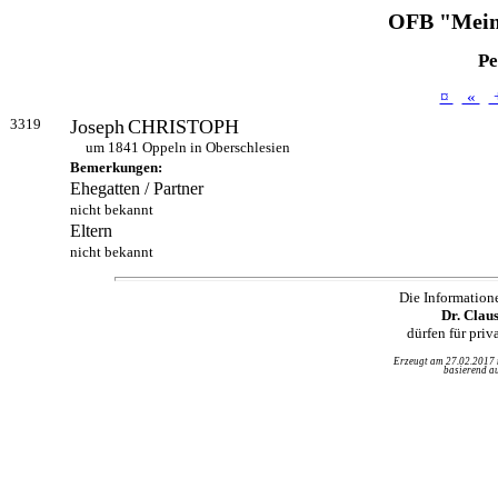
OFB "Mein
Pe
¤
«
3319
Joseph
CHRISTOPH
um 1841 Oppeln in Oberschlesien
Bemerkungen:
Ehegatten / Partner
nicht bekannt
Eltern
nicht bekannt
Die Information
Dr. Clau
dürfen für pri
Erzeugt am 27.02.2017
basierend au