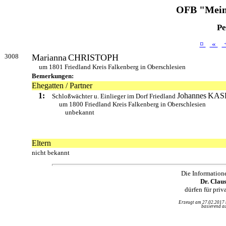
OFB "Mein
Pe
¤
«
3008
Marianna
CHRISTOPH
um 1801 Friedland Kreis Falkenberg in Oberschlesien
Bemerkungen:
Ehegatten / Partner
1:
Johannes
KAS
Schloßwächter u. Einlieger im Dorf Friedland
um 1800 Friedland Kreis Falkenberg in Oberschlesien
unbekannt
Eltern
nicht bekannt
Die Information
Dr. Clau
dürfen für pri
Erzeugt am 27.02.2017
basierend au