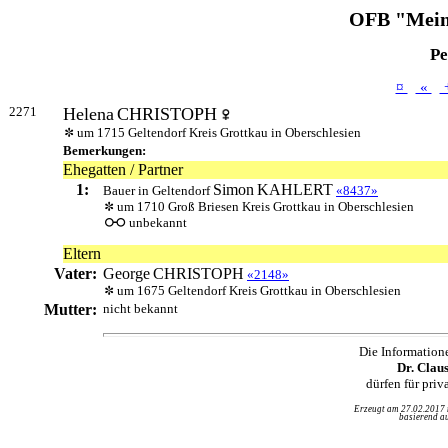
OFB "Mein
Pe
¤
«
2271
Helena
CHRISTOPH
um 1715 Geltendorf Kreis Grottkau in Oberschlesien
Bemerkungen:
Ehegatten / Partner
1:
Simon
KAHLERT
Bauer in Geltendorf
«8437»
um 1710 Groß Briesen Kreis Grottkau in Oberschlesien
unbekannt
Eltern
Vater:
George
CHRISTOPH
«2148»
um 1675 Geltendorf Kreis Grottkau in Oberschlesien
Mutter:
nicht bekannt
Die Information
Dr. Clau
dürfen für pri
Erzeugt am 27.02.2017
basierend au