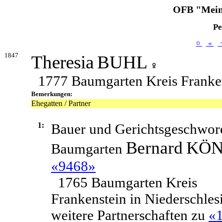
OFB "Mein
Pe
¤
«
1847
Theresia
BUHL
1777 Baumgarten Kreis Franken
Bemerkungen:
Ehegatten / Partner
1:
Bauer und Gerichtsgeschwor
Bernard
KÖN
Baumgarten
«9468»
1765 Baumgarten Kreis
Frankenstein in Niederschles
weitere Partnerschaften zu
«