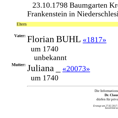
23.10.1798 Baumgarten Kr
Frankenstein in Niederschles
Eltern
Vater:
Florian
BUHL
«1817»
um 1740
unbekannt
Mutter:
Juliana
_
«20073»
um 1740
Die Information
Dr. Clau
dürfen für pri
Erzeugt am 27.02.2017
basierend au