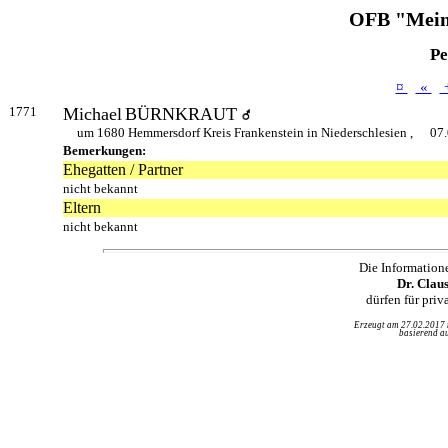
OFB "Mein
Pe
¤
«
1771
Michael
BÜRNKRAUT
um 1680 Hemmersdorf Kreis Frankenstein in Niederschlesien ,
07.
Bemerkungen:
Ehegatten / Partner
nicht bekannt
Eltern
nicht bekannt
Die Information
Dr. Clau
dürfen für pri
Erzeugt am 27.02.2017
basierend au