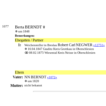
1077
Berta
BERNDT
um 1848
Bemerkungen:
Ehegatten / Partner
1:
Robert Carl
NEGWER
Weichensteller in Breslau
«12751»
16.04.1847 Graditz Kreis Grottkau in Oberschlesien
08.02.1875 Wiesental Kreis Neisse in Oberschlesien
Eltern
Vater:
NN
BERNDT
«1072»
um 1820
Mutter:
nicht bekannt