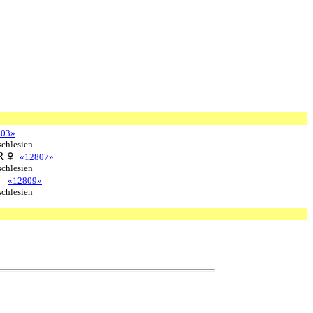
803»
schlesien
R
«12807»
schlesien
«12809»
schlesien