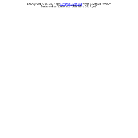
Erzeugt am 27.02.2017 mit
Ortsfamilienbuch
© von Diedrich Hesmer
basierend auf Daten aus "Alle febru 2017.ged"