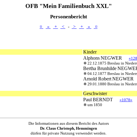
OFB "Mein Familienbuch XXL"
Personenbericht
¤
«
+
<
-
>
+
»
¤
Kinder
Alphons
NEGWER
«12
22.12.1875 Breslau in Nieder
Bertha Brunhilde
NEGWE
04.12.1877 Breslau in Nieder
Arnold Robert
NEGWER
29.01.1880 Breslau in Nieder
Geschwister
Paul
BERNDT
«1078»
um 1850
Die Informationen aus diesem Bericht des Autors
Dr. Claus Christoph, Hemmingen
dürfen für private Nutzung verwendet werden.