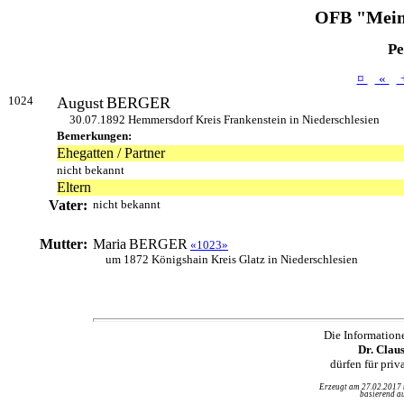
OFB "Mein
Pe
¤
«
1024
August
BERGER
30.07.1892 Hemmersdorf Kreis Frankenstein in Niederschlesien
Bemerkungen:
Ehegatten / Partner
nicht bekannt
Eltern
Vater:
nicht bekannt
Mutter:
Maria
BERGER
«1023»
um 1872 Königshain Kreis Glatz in Niederschlesien
Die Information
Dr. Clau
dürfen für pri
Erzeugt am 27.02.2017
basierend au