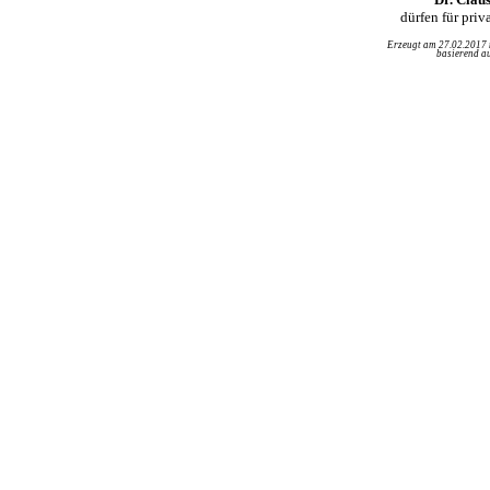
dürfen für pri
Erzeugt am 27.02.2017
basierend au