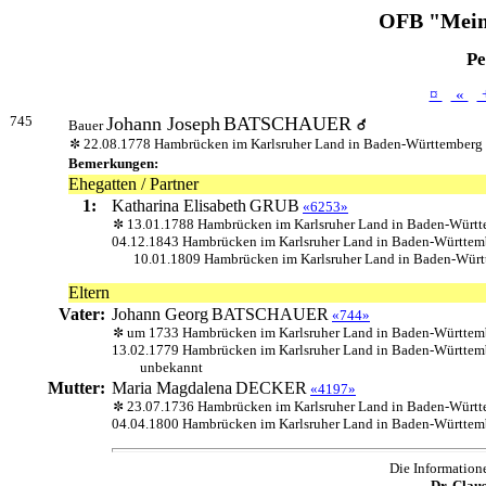
OFB "Mein
Pe
¤
«
745
Johann Joseph
BATSCHAUER
Bauer
22.08.1778 Hambrücken im Karlsruher Land in Baden-Württemberg
Bemerkungen:
Ehegatten / Partner
1:
Katharina Elisabeth
GRUB
«6253»
13.01.1788 Hambrücken im Karlsruher Land in Baden-Württ
04.12.1843 Hambrücken im Karlsruher Land in Baden-Württem
10.01.1809 Hambrücken im Karlsruher Land in Baden-Wür
Eltern
Vater:
Johann Georg
BATSCHAUER
«744»
um 1733 Hambrücken im Karlsruher Land in Baden-Württem
13.02.1779 Hambrücken im Karlsruher Land in Baden-Württem
unbekannt
Mutter:
Maria Magdalena
DECKER
«4197»
23.07.1736 Hambrücken im Karlsruher Land in Baden-Württ
04.04.1800 Hambrücken im Karlsruher Land in Baden-Württem
Die Information
Dr. Clau