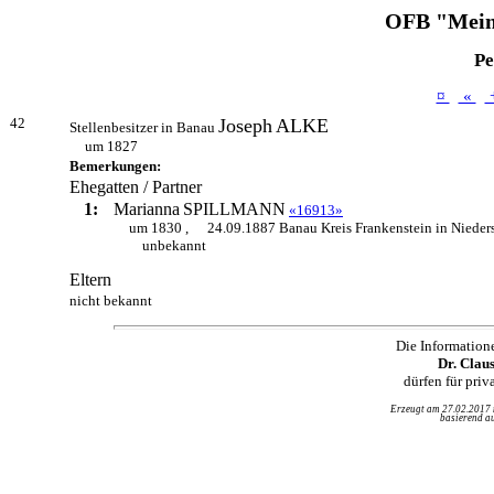
OFB "Mein
Pe
¤
«
42
Joseph
ALKE
Stellenbesitzer in Banau
um 1827
Bemerkungen:
Ehegatten / Partner
1:
Marianna
SPILLMANN
«16913»
um 1830 ,
24.09.1887 Banau Kreis Frankenstein in Nieder
unbekannt
Eltern
nicht bekannt
Die Information
Dr. Clau
dürfen für pri
Erzeugt am 27.02.2017
basierend au