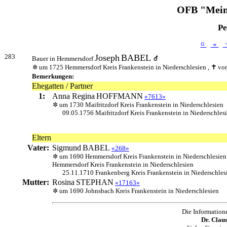
OFB "Mein
Pe
¤
«
283
Joseph
BABEL
Bauer in Hemmersdorf
um 1725 Hemmersdorf Kreis Frankenstein in Niederschlesien ,
vor
Bemerkungen:
Ehegatten / Partner
1:
Anna Regina
HOFFMANN
«7613»
um 1730 Maifritzdorf Kreis Frankenstein in Niederschlesien
09.05.1756 Maifritzdorf Kreis Frankenstein in Niederschles
Eltern
Vater:
Sigmund
BABEL
«268»
um 1690 Hemmersdorf Kreis Frankenstein in Niederschlesien
Hemmersdorf Kreis Frankenstein in Niederschlesien
25.11.1710 Frankenberg Kreis Frankenstein in Niederschles
Mutter:
Rosina
STEPHAN
«17163»
um 1690 Johnsbach Kreis Frankenstein in Niederschlesien
Die Information
Dr. Clau