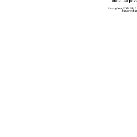
dürfen für pri
Erzeugt am 27.02.2017
basierend au